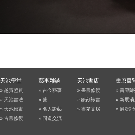
天池學堂
藝事雜談
天池書店
畫廊展
» 越寶鑒賞
» 古今藝事
» 書畫修復
» 書廊
» 天池書法
» 藝
» 篆刻裱書
» 新展
» 天池繪畫
» 名人談藝
» 書箱文房
» 展覽
» 古畫修復
» 同道交流