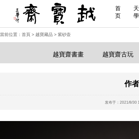
首
天
页
學
當前位置：
首頁
>
越寶藏品
>
紫砂壶
越寶齋書畫
越寶齋古玩
作者
发布于：2021/8/30